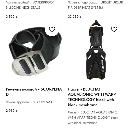
Манжет шейный - WATERPROOF
Жилет с подогревом - URSUIT URSUIT
SILICONE NECK SEALS
FIR DEEP HEAT SYSTEM
3 520
р.
32 250
р.
Ремень грузовой - SCORPENA
Ласты - BEUCHAT
D
AQUABIONIC WITH WARP
TECHNOLOGY black with
Ремень грузовой - SCORPENA D
black membrane
2 930
р.
Ласты - BEUCHAT AQUABIONIC
WITH WARP TECHNOLOGY black
with black membrane