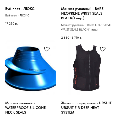
Буй-плот - ЛЮКС
Манжет рукавный - BARE
NEOPRENE WRIST SEALS
Буй-плот - ЛЮКС
BLACK(1 пар.)
17 250
р.
Манжет рукавный - BARE NEOPRENE
WRIST SEALS BLACK(1 пар.)
2 850—3 710
р.
Манжет шейный -
Жилет с подогревом - URSUIT
WATERPROOF SILICONE
URSUIT FIR DEEP HEAT
NECK SEALS
SYSTEM