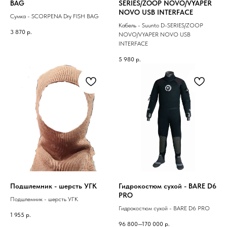
BAG
SERIES/ZOOP NOVO/VYAPER
NOVO USB INTERFACE
Сумка - SCORPENA Dry FISH BAG
Кабель - Suunto D-SERIES/ZOOP
3 870
р.
NOVO/VYAPER NOVO USB
INTERFACE
5 980
р.
Подшлемник - шерсть УГК
Гидрокостюм сухой - BARE D6
PRO
Подшлемник - шерсть УГК
Гидрокостюм сухой - BARE D6 PRO
1 955
р.
96 800—170 000
р.