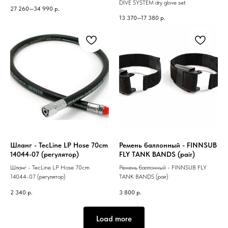
DIVE SYSTEM dry glove set
27 260—34 990
р.
13 370—17 380
р.
Шланг - TecLine LP Hose 70cm
Ремень баллонный - FINNSUB
14044-07 (регулятор)
FLY TANK BANDS (pair)
Шланг - TecLine LP Hose 70cm
Ремень баллонный - FINNSUB FLY
14044-07 (регулятор)
TANK BANDS (pair)
2 340
р.
3 800
р.
Load more