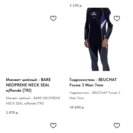
5 330
р.
Манжет шейный - BARE
Гидрокостюм - BEUCHAT
NEOPRENE NECK SEAL
Focea 3 Man 7mm
w/flande (TRI)
Гидрокостюм - BEUCHAT Focea 3
Манжет шейный - BARE NEOPRENE
Man 7mm
NECK SEAL w/flande (TRI)
36 600
р.
2 870
р.