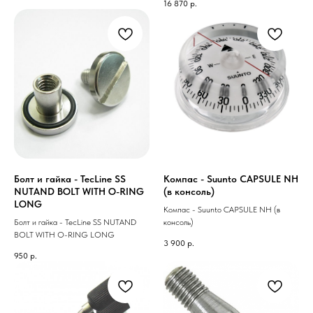
16 870
р.
Болт и гайка - TecLine SS
Компас - Suunto CAPSULE NH
NUTAND BOLT WITH O-RING
(в консоль)
LONG
Компас - Suunto CAPSULE NH (в
Болт и гайка - TecLine SS NUTAND
консоль)
BOLT WITH O-RING LONG
3 900
р.
950
р.