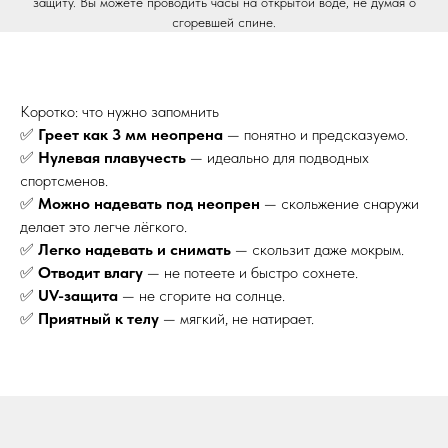
защиту. Вы можете проводить часы на открытой воде, не думая о
сгоревшей спине.
Коротко: что нужно запомнить
✅
Греет как 3 мм неопрена
— понятно и предсказуемо.
✅
Нулевая плавучесть
— идеально для подводных
спортсменов.
✅
Можно надевать под неопрен
— скольжение снаружи
делает это легче лёгкого.
✅
Легко надевать и снимать
— скользит даже мокрым.
✅
Отводит влагу
— не потеете и быстро сохнете.
✅
UV-защита
— не сгорите на солнце.
✅
Приятный к телу
— мягкий, не натирает.