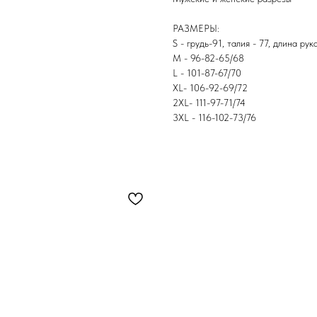
РАЗМЕРЫ:
S - грудь-91, талия - 77, длина ру
M - 96-82-65/68
L - 101-87-67/70
XL- 106-92-69/72
2XL- 111-97-71/74
3XL - 116-102-73/76