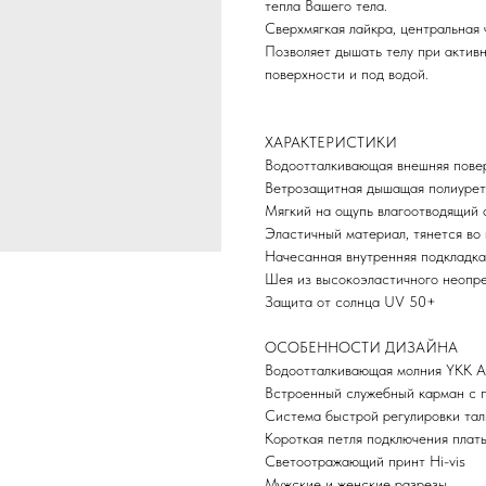
тепла Вашего тела.
Сверхмягкая лайкра, центральная 
Позволяет дышать телу при активн
поверхности и под водой.
ХАРАКТЕРИСТИКИ
Водоотталкивающая внешняя пове
Ветрозащитная дышащая полиурет
Мягкий на ощупь влагоотводящий 
Эластичный материал, тянется во
Начесанная внутренняя подкладка
Шея из высокоэластичного неопр
Защита от солнца UV 50+
ОСОБЕННОСТИ ДИЗАЙНА
Водоотталкивающая молния YKK 
Встроенный служебный карман с 
Система быстрой регулировки тал
Короткая петля подключения плат
Светоотражающий принт Hi-vis
Мужские и женские разрезы