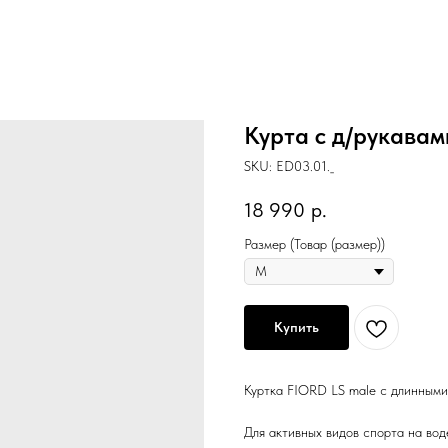
Курта с д/рукава
SKU:
ED03.01._
18 990
р.
Размер (Товар (размер))
Купить
Куртка FIORD LS male с длинными
Для активных видов спорта на вод