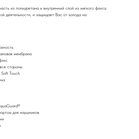
часть из полиуретана и внутренний слой из мягкого флиса.
ой деятельности, и защищает Вас от холода на
рхность
ановая мембрана
флис
 все стороны
 Soft Touch
ена
AquaGuard®
портом для наушников
ии
ы