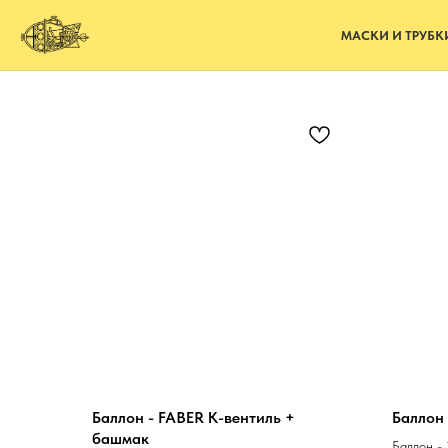
МАСКИ И ТРУБК
Баллон - FABER K-вентиль +
Баллон 
башмак
Баллон -