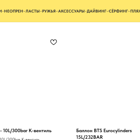
И
НЕОПРЕН
ЛАСТЫ
РУЖЬЯ
АКСЕССУАРЫ
ДАЙВИНГ
СЁРФИНГ
ПЛЯ
- 10L/300bar K-вентиль
Баллон BTS Eurocylinders
15L/232BAR
 10L/300bar K-вентиль