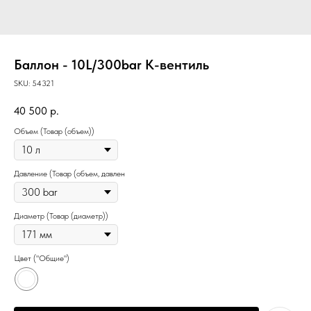
Баллон - 10L/300bar K-вентиль
SKU:
54321
40 500
р.
Объем (Товар (объем))
Давление (Товар (объем, давлен
Диаметр (Товар (диаметр))
Цвет ("Общие")