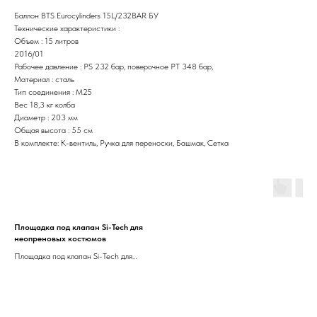
Баллон BTS Eurocylinders 15L/232BAR БУ
Технические характеристики :
Объем : 15 литров
2016/01
Рабочее давление : PS 232 бар, поверочное PT 348 бар,
Материал : сталь
Тип соединения : M25
Вес 18,3 кг колба
Диаметр : 203 мм
Общая высота : 55 см
В комплекте: К-вентиль, Ручка для переноски, Башмак, Сетка
Площадка под клапан Si-Tech для
неопреновых костюмов
Площадка под клапан Si-Tech для
неопреновых костюмов