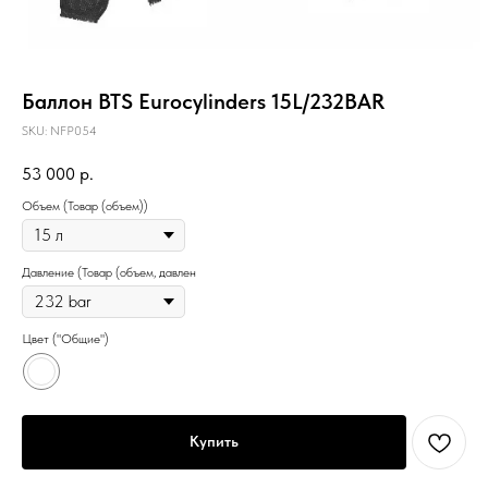
Баллон BTS Eurocylinders 15L/232BAR
SKU:
NFP054
53 000
р.
Объем (Товар (объем))
Давление (Товар (объем, давлен
Цвет ("Общие")
Купить